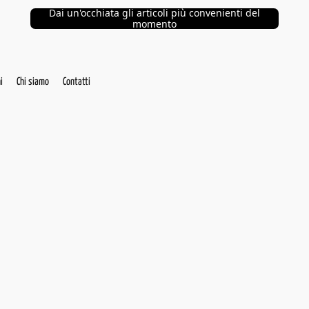
Dai un'occhiata gli articoli più convenienti del
momento
i
Chi siamo
Contatti