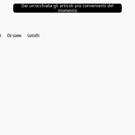
Dai un'occhiata gli articoli più convenienti del
momento
i
Chi siamo
Contatti