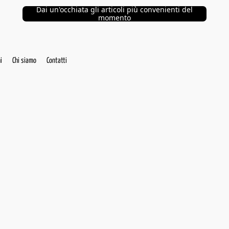
Dai un'occhiata gli articoli più convenienti del
momento
i
Chi siamo
Contatti