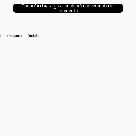
Dai un'occhiata gli articoli più convenienti del
momento
i
Chi siamo
Contatti