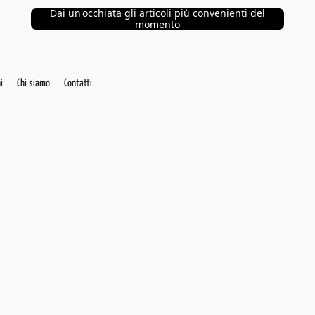
Dai un'occhiata gli articoli più convenienti del
momento
i
Chi siamo
Contatti