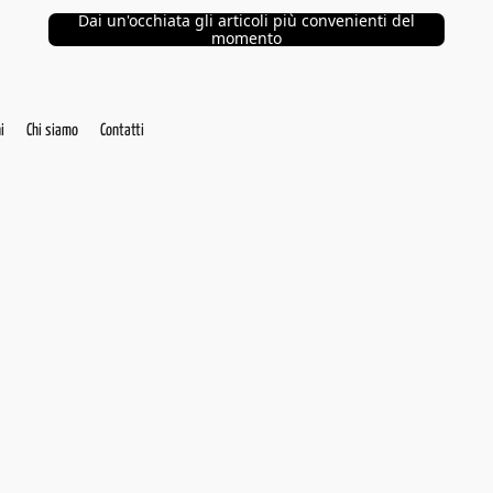
Dai un'occhiata gli articoli più convenienti del
momento
i
Chi siamo
Contatti