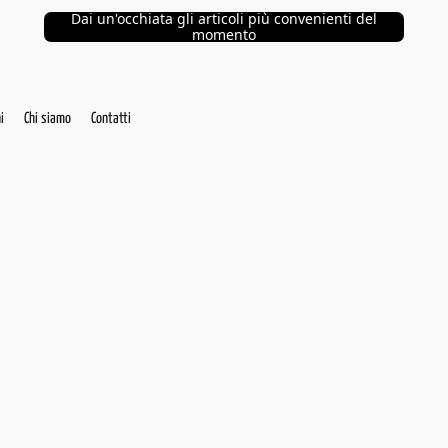
Dai un'occhiata gli articoli più convenienti del
momento
i
Chi siamo
Contatti