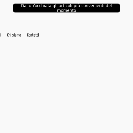
Dai un'occhiata gli articoli più convenienti del
momento
i
Chi siamo
Contatti