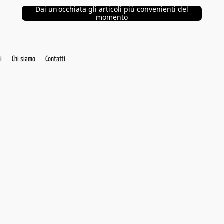
Dai un'occhiata gli articoli più convenienti del
momento
i
Chi siamo
Contatti