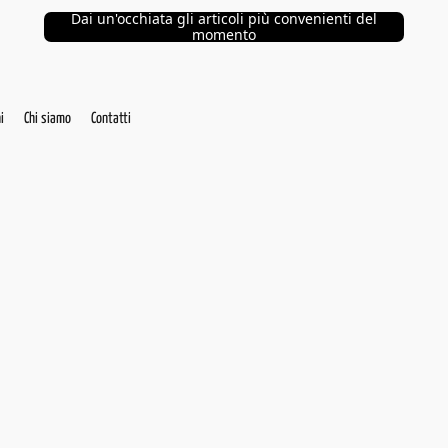
Dai un'occhiata gli articoli più convenienti del
momento
i
Chi siamo
Contatti