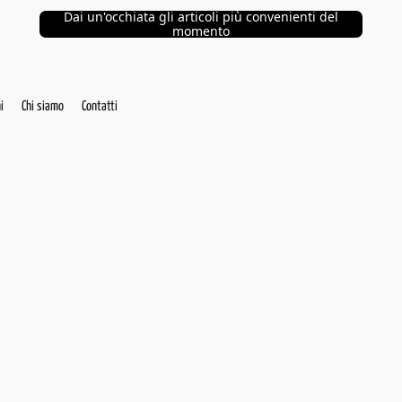
Dai un'occhiata gli articoli più convenienti del
momento
i
Chi siamo
Contatti