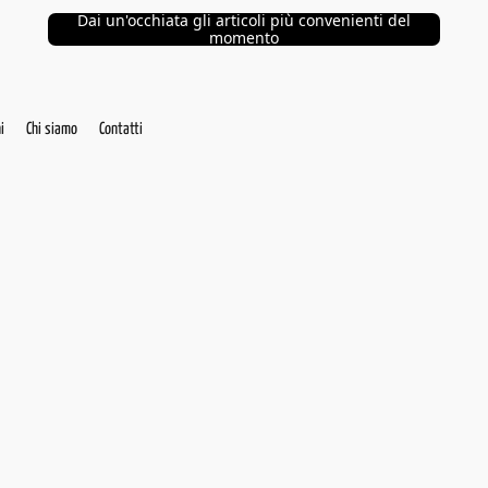
Dai un'occhiata gli articoli più convenienti del
momento
i
Chi siamo
Contatti