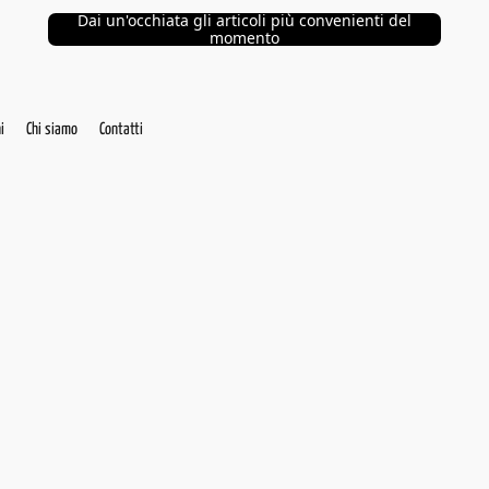
Dai un'occhiata gli articoli più convenienti del
momento
i
Chi siamo
Contatti