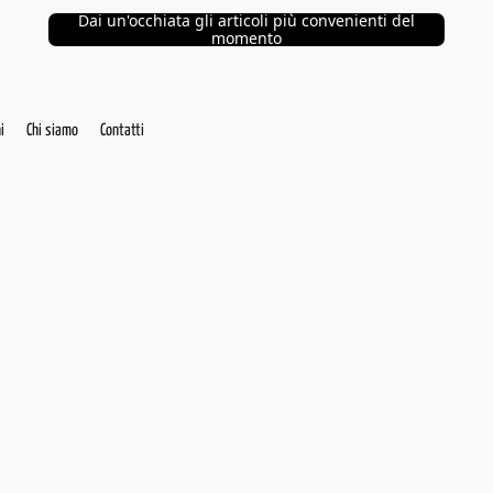
Dai un'occhiata gli articoli più convenienti del
momento
i
Chi siamo
Contatti