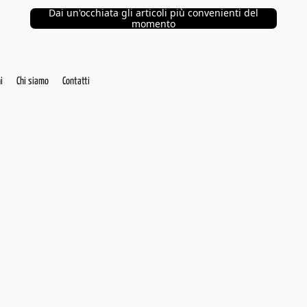
Dai un'occhiata gli articoli più convenienti del
momento
i
Chi siamo
Contatti