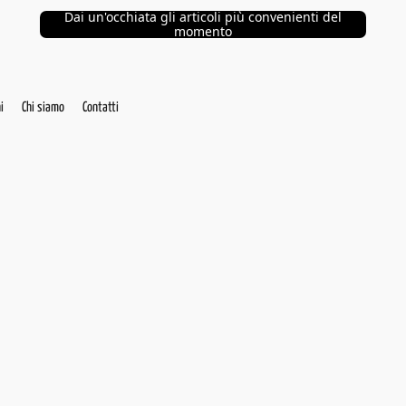
Dai un'occhiata gli articoli più convenienti del
momento
i
Chi siamo
Contatti