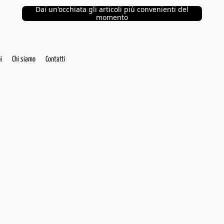
Dai un'occhiata gli articoli più convenienti del
momento
i
Chi siamo
Contatti